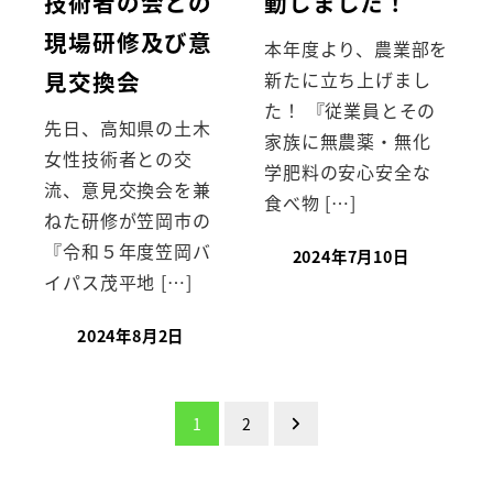
技術者の会との
動しました！
現場研修及び意
本年度より、農業部を
見交換会
新たに立ち上げまし
た！ 『従業員とその
先日、高知県の土木
家族に無農薬・無化
女性技術者との交
学肥料の安心安全な
流、意見交換会を兼
食べ物 […]
ねた研修が笠岡市の
『令和５年度笠岡バ
2024年7月10日
イパス茂平地 […]
2024年8月2日
投
1
2
稿