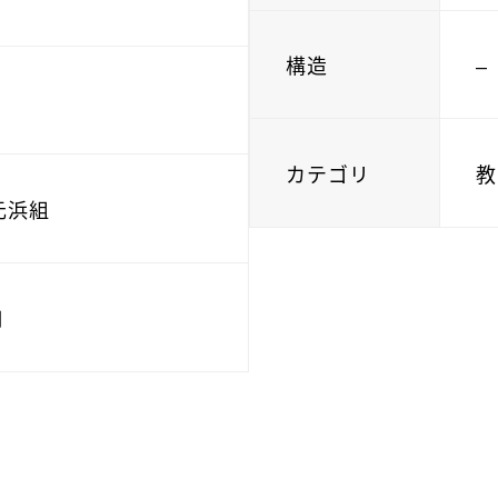
構造
–
カテゴリ
教
元浜組
月